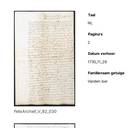
Taal
NL
Pagina's
2
Datum verhoor
1730_11_29
Familienaam getuige
Vanden Iser
FelixArchief_V_92_030