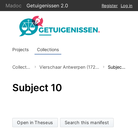
Madoc
Getuigenissen 2.0
Register
Log in
Projects
Collections
Collections
Vierschaar Antwerpen (1729-1790)
Subject 10
Subject 10
Open in Theseus
Search this manifest